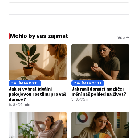
Mohlo by vás zajímat
Vše →
ZAJÍMAVOSTI
ZAJÍMAVOSTI
Jak si vybrat ideální
Jak malí domácí mazlíčci
pokojovou rostlinu pro váš
mění náš pohled na život?
domov?
5. 8.
5 min
6. 8.
5 min