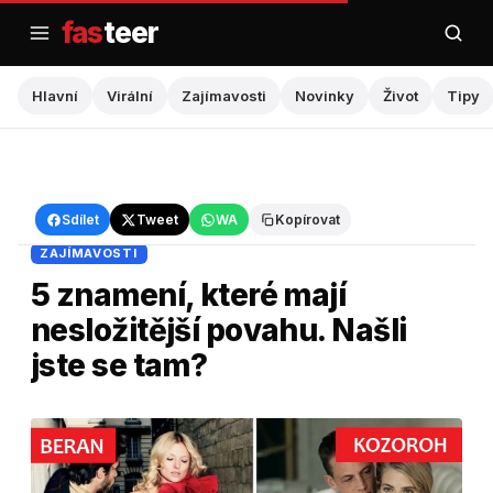
Přejít
fas
teer
na
obsah
Hlavní
Virální
Zajímavosti
Novinky
Život
Tipy
Hlavní
›
Zajímavosti
Sdílet
Tweet
WA
Kopírovat
ZAJÍMAVOSTI
5 znamení, které mají
nesložitější povahu. Našli
jste se tam?