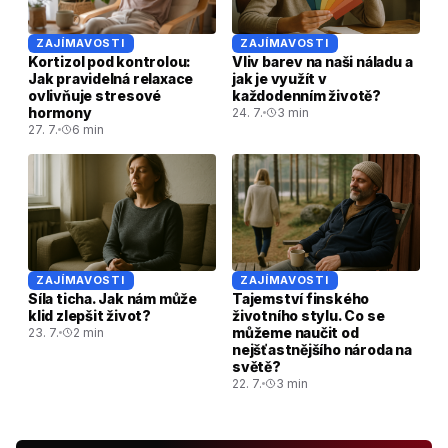
ZAJÍMAVOSTI
ZAJÍMAVOSTI
Kortizol pod kontrolou:
Vliv barev na naši náladu a
Jak pravidelná relaxace
jak je využít v
ovlivňuje stresové
každodenním životě?
hormony
24. 7.
3 min
27. 7.
6 min
ZAJÍMAVOSTI
ZAJÍMAVOSTI
Síla ticha. Jak nám může
Tajemství finského
klid zlepšit život?
životního stylu. Co se
můžeme naučit od
23. 7.
2 min
nejšťastnějšího národa na
světě?
22. 7.
3 min