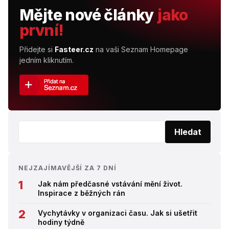
Mějte nové články
jako
první!
Přidejte si
Fasteer.cz
na vaši Seznam Homepage
jedním kliknutím.
Vyhledat:
Hledat
NEJZAJÍMAVĚJŠÍ ZA 7 DNÍ
Jak nám předčasné vstávání mění život.
Inspirace z běžných rán
Vychytávky v organizaci času. Jak si ušetřit
hodiny týdně