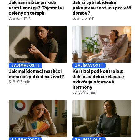
Jak nám může příroda
Jak si vybrat ideální
vrátit energii? Tajemství
pokojovou rostlinu pro váš
zelených terapií.
domov?
7. 8.
4 min
6. 8.
5 min
ZAJÍMAVOSTI
ZAJÍMAVOSTI
Jak malí domácí mazlíčci
Kortizol pod kontrolou:
mění náš pohled na život?
Jak pravidelná relaxace
ovlivňuje stresové
5. 8.
5 min
hormony
27. 7.
6 min
ZAJÍMAVOSTI
ZAJÍMAVOSTI