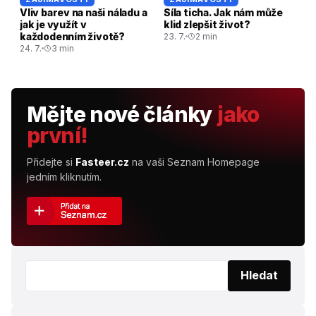
Vliv barev na naši náladu a
Síla ticha. Jak nám může
jak je využít v
klid zlepšit život?
každodenním životě?
23. 7.
2 min
24. 7.
3 min
Mějte nové články
jako
první!
Přidejte si
Fasteer.cz
na vaši Seznam Homepage
jedním kliknutím.
Vyhledat:
Hledat