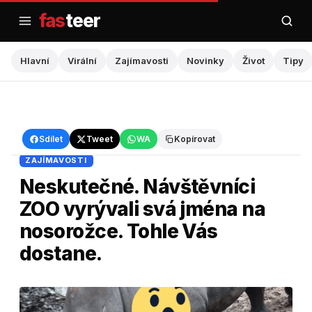
Přejít
fas
teer
na
obsah
Hlavní
Virální
Zajímavosti
Novinky
Život
Tipy
Hlavní
›
Zajímavosti
Sdílet
Tweet
WA
Kopírovat
ZAJÍMAVOSTI
Neskutečné. Návštěvníci
ZOO vyrývali svá jména na
nosorožce. Tohle Vás
dostane.