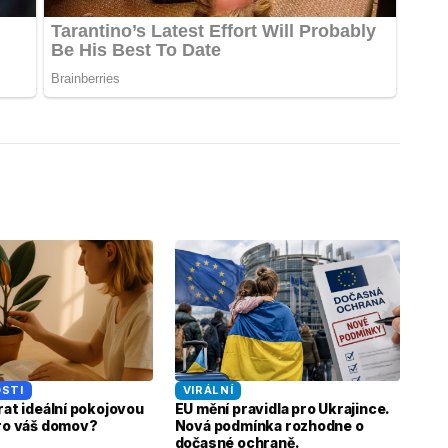
STI
VIRÁLNÍ
rat ideální pokojovou
EU mění pravidla pro Ukrajince.
pro váš domov?
Nová podmínka rozhodne o
dočasné ochraně.