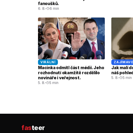
fanoušků.
6. 8.
6 min
VIRÁLNÍ
ZAJÍMAVO
Macinka odmítl část médií. Jeho
Jak malí d
rozhodnutí okamžitě rozdělilo
náš pohled
novináře i veřejnost.
5. 8.
5 min
5. 8.
5 min
fas
teer