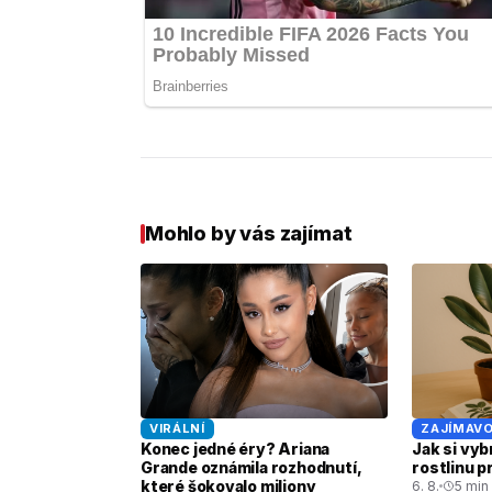
Mohlo by vás zajímat
VIRÁLNÍ
ZAJÍMAVO
Konec jedné éry? Ariana
Jak si vyb
Grande oznámila rozhodnutí,
rostlinu 
které šokovalo miliony
6. 8.
5 min