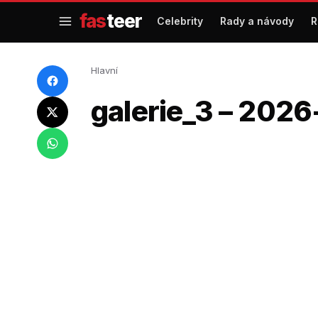
Přejít
fas
teer
Celebrity
Rady a návody
R
na
obsah
Hlavní
galerie_3 – 20