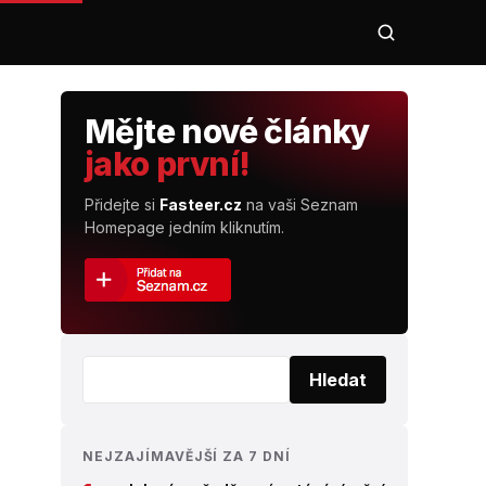
Mějte nové články
jako první!
Přidejte si
Fasteer.cz
na vaši Seznam
Homepage jedním kliknutím.
Vyhledat:
Hledat
NEJZAJÍMAVĚJŠÍ ZA 7 DNÍ