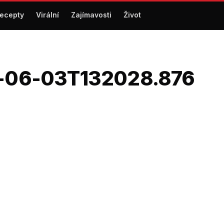
ecepty
Virální
Zajímavosti
Život
26-06-03T132028.876