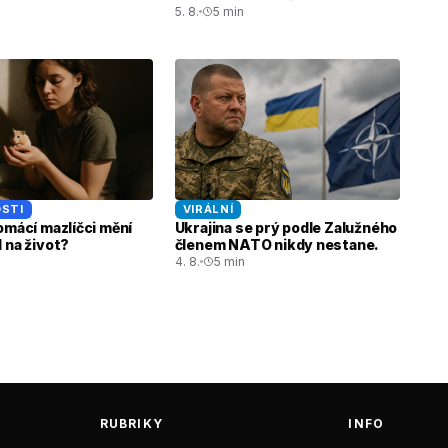
5. 8.
5 min
STI
VIRÁLNÍ
omácí mazlíčci mění
Ukrajina se prý podle Zalužného
 na život?
členem NATO nikdy nestane.
4. 8.
5 min
RUBRIKY
INFO