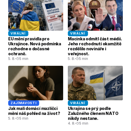
VIRÁLNÍ
VIRÁLNÍ
EU mění pravidla pro
Macinka odmítl část médií.
Ukrajince. Nová podmínka
Jeho rozhodnutí okamžitě
rozhodne o dočasné
rozdělilo novináře i
ochraně.
veřejnost.
5. 8.
5 min
5. 8.
5 min
ZAJÍMAVOSTI
VIRÁLNÍ
Jak malí domácí mazlíčci
Ukrajina se prý podle
mění náš pohled na život?
Zalužného členem NATO
nikdy nestane.
5. 8.
5 min
4. 8.
5 min