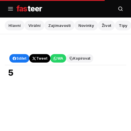
Přejít
fas
teer
na
obsah
Hlavní
Virální
Zajímavosti
Novinky
Život
Tipy
Hlavní
Sdílet
Tweet
WA
Kopírovat
5