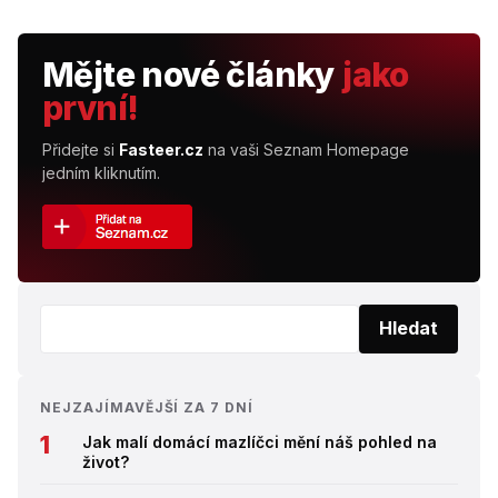
Mějte nové články
jako
první!
Přidejte si
Fasteer.cz
na vaši Seznam Homepage
jedním kliknutím.
Vyhledat:
Hledat
NEJZAJÍMAVĚJŠÍ ZA 7 DNÍ
Jak malí domácí mazlíčci mění náš pohled na
život?