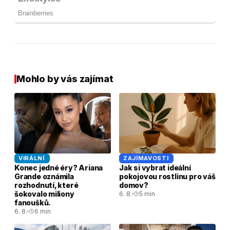
Mohlo by vás zajímat
VIRÁLNÍ
ZAJÍMAVOSTI
Konec jedné éry? Ariana
Jak si vybrat ideální
Grande oznámila
pokojovou rostlinu pro váš
rozhodnutí, které
domov?
šokovalo miliony
6. 8.
5 min
fanoušků.
6. 8.
6 min