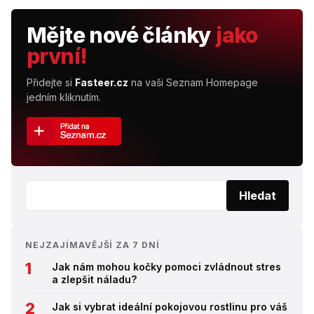
Mějte nové články
jako
první!
Přidejte si
Fasteer.cz
na vaši Seznam Homepage
jedním kliknutím.
Vyhledat:
Hledat
NEJZAJÍMAVĚJŠÍ ZA 7 DNÍ
Jak nám mohou kočky pomoci zvládnout stres
a zlepšit náladu?
Jak si vybrat ideální pokojovou rostlinu pro váš