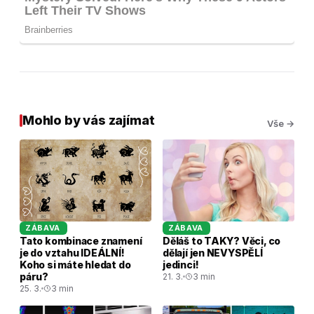
Mohlo by vás zajímat
Vše →
ZÁBAVA
ZÁBAVA
Tato kombinace znamení
Děláš to TAKY? Věci, co
je do vztahu IDEÁLNÍ!
dělají jen NEVYSPĚLÍ
Koho si máte hledat do
jedinci!
páru?
21. 3.
3 min
25. 3.
3 min