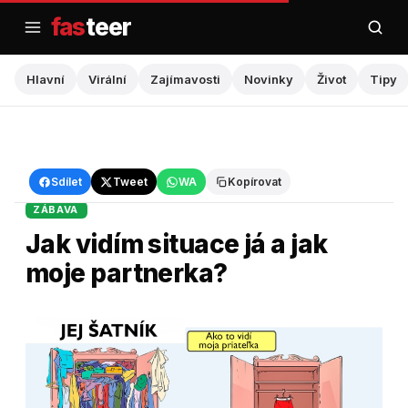
Přejít
fas
teer
na
obsah
Hlavní
Virální
Zajímavosti
Novinky
Život
Tipy
Hlavní
›
Zábava
Sdílet
Tweet
WA
Kopírovat
ZÁBAVA
Jak vidím situace já a jak
moje partnerka?