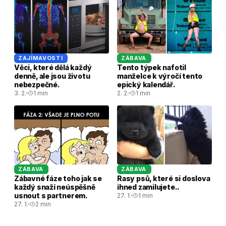
ZAJÍMAVOSTI
ZÁBAVA
Věci, které dělá každý
Tento týpek nafotil
denně, ale jsou životu
manželce k výročí tento
nebezpečné.
epický kalendář.
3. 2.
1 min
2. 2.
1 min
ZÁBAVA
ZÁBAVA
Zábavné fáze toho jak se
Rasy psů, které si doslova
každý snaží neúspěšně
ihned zamilujete..
usnout s partnerem.
27. 1.
1 min
27. 1.
2 min