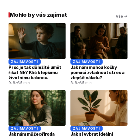
Mohlo by vás zajímat
Vše →
ZAJÍMAVOSTI
ZAJÍMAVOSTI
Proč je tak důležité umět
Jak nám mohou kočky
říkat NE? Klíč k lepšímu
pomoci zvládnout stres a
životnímu balancu.
zlepšit náladu?
9. 8.
5 min
8. 8.
5 min
ZAJÍMAVOSTI
ZAJÍMAVOSTI
Jak nám může příroda
Jak si vybrat ideální