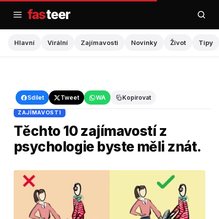
Přejít
fas
teer
na
obsah
Hlavní
Virální
Zajímavosti
Novinky
Život
Tipy
Hlavní
›
Zajímavosti
Sdílet
Tweet
WA
Kopírovat
ZAJÍMAVOSTI
Těchto 10 zajímavostí z
psychologie byste měli znát.