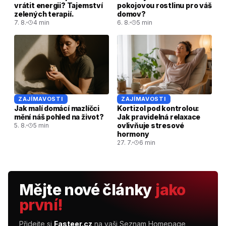
vrátit energii? Tajemství
pokojovou rostlinu pro váš
zelených terapií.
domov?
7. 8.
4 min
6. 8.
5 min
ZAJÍMAVOSTI
ZAJÍMAVOSTI
Jak malí domácí mazlíčci
Kortizol pod kontrolou:
mění náš pohled na život?
Jak pravidelná relaxace
ovlivňuje stresové
5. 8.
5 min
hormony
27. 7.
6 min
Mějte nové články
jako
první!
Přidejte si
Fasteer.cz
na vaši Seznam Homepage