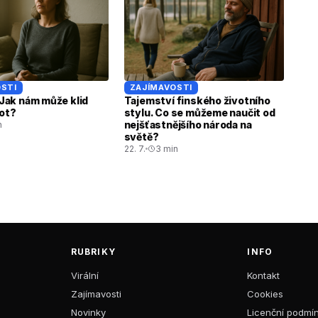
STI
ZAJÍMAVOSTI
. Jak nám může klid
Tajemství finského životního
vot?
stylu. Co se můžeme naučit od
nejšťastnějšího národa na
n
světě?
22. 7.
3 min
RUBRIKY
INFO
Virální
Kontakt
Zajímavosti
Cookies
Novinky
Licenční podmí