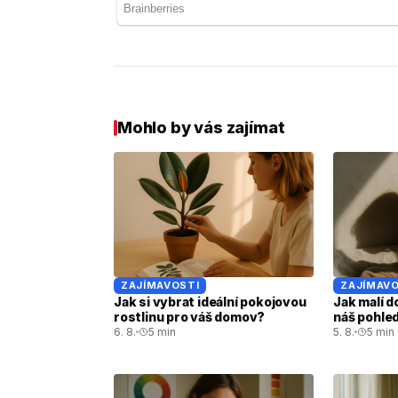
Mohlo by vás zajímat
ZAJÍMAVOSTI
ZAJÍMAVO
Jak si vybrat ideální pokojovou
Jak malí d
rostlinu pro váš domov?
náš pohled
6. 8.
5 min
5. 8.
5 min