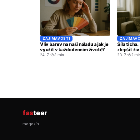
ZAJÍMAVOSTI
ZAJÍMAVO
Vliv barev na naši náladu a jak je
Síla ticha
využít v každodenním životě?
zlepšit ži
24. 7.
3 min
23. 7.
2 mi
fas
teer
magazín