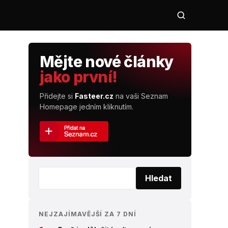
Mějte nové články
jako první!
Přidejte si
Fasteer.cz
na vaši Seznam
Homepage jedním kliknutím.
Vyhledat:
Hledat
NEJZAJÍMAVĚJŠÍ ZA 7 DNÍ