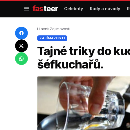
Přejít
fas
teer
Celebrity
Rady a návody
R
na
obsah
Hlavní
›
Zajímavosti
ZAJÍMAVOSTI
Tajné triky do k
šéfkuchařů.