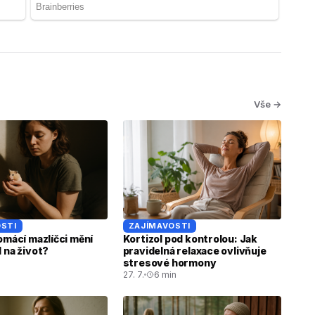
Vše →
STI
ZAJÍMAVOSTI
omácí mazlíčci mění
Kortizol pod kontrolou: Jak
 na život?
pravidelná relaxace ovlivňuje
stresové hormony
27. 7.
6 min