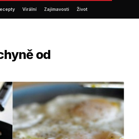
ecepty
Virální
Zajímavosti
Život
uchyně od