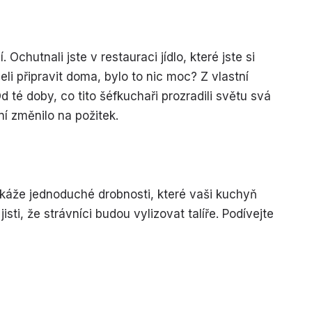
 Ochutnali jste v restauraci jídlo, které jste si
šeli připravit doma, bylo to nic moc? Z vlastní
 té doby, co tito šéfkuchaři prozradili světu svá
í změnilo na požitek.
ukáže jednoduché drobnosti, které vaši kuchyň
sti, že strávníci budou vylizovat talíře. Podívejte