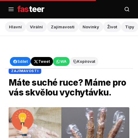
Přejít
fas
teer
na
obsah
Hlavní
Virální
Zajímavosti
Novinky
Život
Tipy
Hlavní
›
Zajímavosti
Sdílet
Tweet
WA
Kopírovat
ZAJÍMAVOSTI
Máte suché ruce? Máme pro
vás skvělou vychytávku.