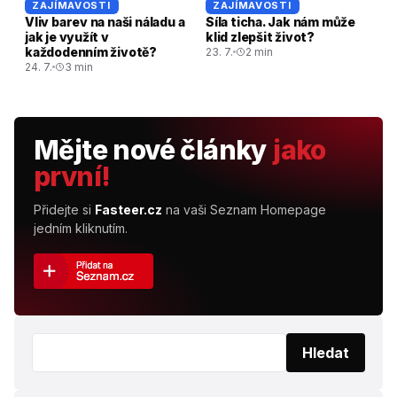
ZAJÍMAVOSTI
ZAJÍMAVOSTI
Vliv barev na naši náladu a
Síla ticha. Jak nám může
jak je využít v
klid zlepšit život?
každodenním životě?
23. 7.
2 min
24. 7.
3 min
Mějte nové články
jako
první!
Přidejte si
Fasteer.cz
na vaši Seznam Homepage
jedním kliknutím.
Vyhledat:
Hledat