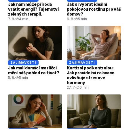
Jak nám může příroda
Jak si vybrat ideální
vrátit energii? Tajemství
pokojovou rostlinu pro váš
zelených terapií.
domov?
7. 8.
4 min
6. 8.
5 min
ZAJÍMAVOSTI
ZAJÍMAVOSTI
Jak malí domácí mazlíčci
Kortizol pod kontrolou:
mění náš pohled na život?
Jak pravidelná relaxace
ovlivňuje stresové
5. 8.
5 min
hormony
27. 7.
6 min