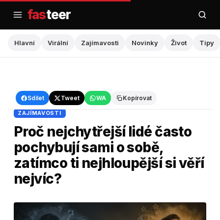
Přejít
fas
teer
na
obsah
Hlavní
Virální
Zajímavosti
Novinky
Život
Tipy
Hlavní
›
Zajímavosti
Sdílet
Tweet
WA
Kopírovat
ZAJÍMAVOSTI
Proč nejchytřejší lidé často
pochybují sami o sobě,
zatímco ti nejhloupější si věří
nejvíc?