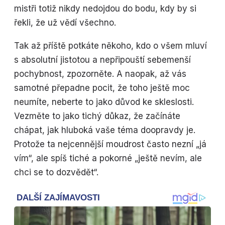
mistři totiž nikdy nedojdou do bodu, kdy by si
řekli, že už vědí všechno.
Tak až příště potkáte někoho, kdo o všem mluví
s absolutní jistotou a nepřipouští sebemenší
pochybnost, zpozorněte. A naopak, až vás
samotné přepadne pocit, že toho ještě moc
neumíte, neberte to jako důvod ke skleslosti.
Vezměte to jako tichý důkaz, že začínáte
chápat, jak hluboká vaše téma doopravdy je.
Protože ta nejcennější moudrost často nezní „já
vím“, ale spíš tiché a pokorné „ještě nevím, ale
chci se to dozvědět“.