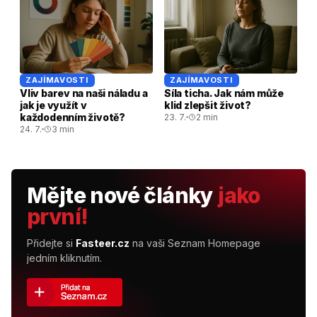
ZAJÍMAVOSTI
ZAJÍMAVOSTI
Vliv barev na naši náladu a
Síla ticha. Jak nám může
jak je využít v
klid zlepšit život?
každodenním životě?
23. 7.
2 min
24. 7.
3 min
Mějte nové články
jako
první!
Přidejte si
Fasteer.cz
na vaši Seznam Homepage
jedním kliknutím.