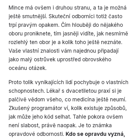
Mince má ovšem i druhou stranu, a ta je možná
ještě smutnější. Skuteční odborníci totiž často
trpí pravým opakem. Čím hlouběji do nějakého
oboru proniknete, tím jasněji vidíte, jak nesmírně
rozlehlý ten obor je a kolik toho ještě neznáte.
Vaše vlastní znalosti vám najednou připadají
jako malý ostrůvek uprostřed obrovského
oceánu otázek.
Proto tolik vynikajících lidí pochybuje o vlastních
schopnostech. Lékař s dvacetiletou praxí si je
palčivě vědom všeho, co medicína ještě neumí.
Zkušený programátor ví, kolik existuje způsobů,
jak může jeho kód selhat. Tahle pokora ovšem
není slabost, právě naopak. Je to známka
opravdové odbornosti.
Kdo se opravdu vyzná,