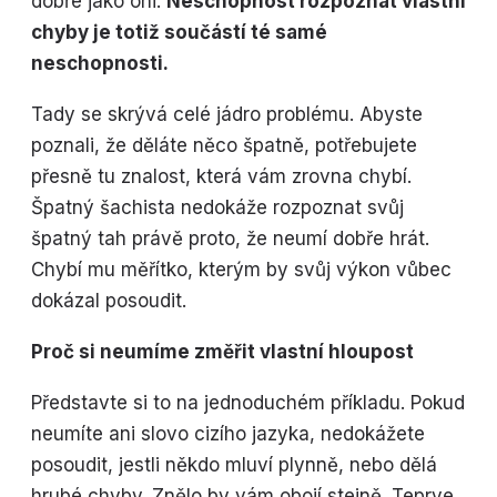
dobře jako oni.
Neschopnost rozpoznat vlastní
chyby je totiž součástí té samé
neschopnosti.
Tady se skrývá celé jádro problému. Abyste
poznali, že děláte něco špatně, potřebujete
přesně tu znalost, která vám zrovna chybí.
Špatný šachista nedokáže rozpoznat svůj
špatný tah právě proto, že neumí dobře hrát.
Chybí mu měřítko, kterým by svůj výkon vůbec
dokázal posoudit.
Proč si neumíme změřit vlastní hloupost
Představte si to na jednoduchém příkladu. Pokud
neumíte ani slovo cizího jazyka, nedokážete
posoudit, jestli někdo mluví plynně, nebo dělá
hrubé chyby. Znělo by vám obojí stejně. Teprve