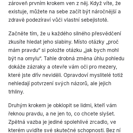
zároveň prvním krokem ven z něj. Když víte, že
existuje, můžete na sebe začít být náročnější a
zdravě podezíraví vůči vlastní sebejistotě.
Začněte tím, že u každého silného přesvědčení
zkusíte hledat jeho slabiny. Místo otázky „proč
mám pravdu“ si položte otázku „jak bych mohl
být na omylu“. Tahle drobná změna úhlu pohledu
dokáže zázraky a otevře vám oči pro mezery,
které jste dřív neviděli. Opravdoví myslitelé totiž
nehledají potvrzení svých názorů, ale jejich
trhliny.
Druhým krokem je obklopit se lidmi, kteří vám
řeknou pravdu, a ne jen to, co chcete slyšet.
Zpětná vazba je jediné spolehlivé zrcadlo, ve
kterém uvidíte své skutečné schopnosti. Bez ní