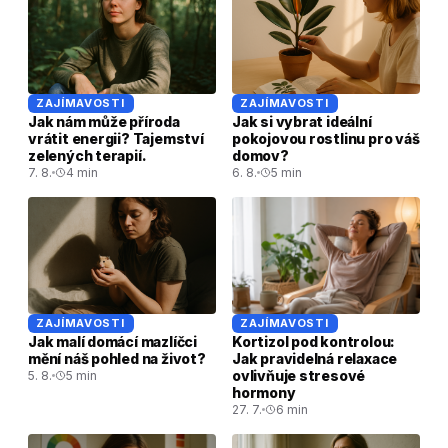
ZAJÍMAVOSTI
ZAJÍMAVOSTI
Jak nám může příroda
Jak si vybrat ideální
vrátit energii? Tajemství
pokojovou rostlinu pro váš
zelených terapií.
domov?
7. 8.
4 min
6. 8.
5 min
ZAJÍMAVOSTI
ZAJÍMAVOSTI
Jak malí domácí mazlíčci
Kortizol pod kontrolou:
mění náš pohled na život?
Jak pravidelná relaxace
ovlivňuje stresové
5. 8.
5 min
hormony
27. 7.
6 min