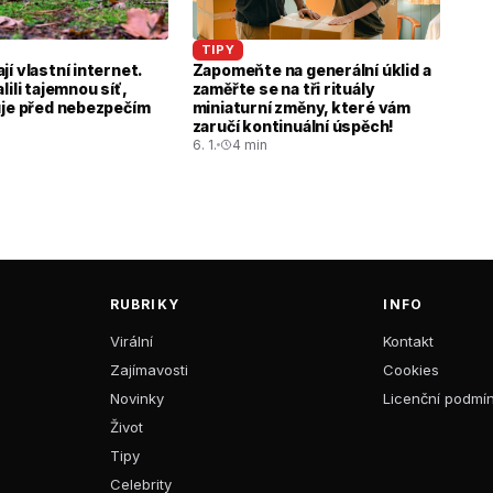
TIPY
í vlastní internet.
Zapomeňte na generální úklid a
lili tajemnou síť,
zaměřte se na tři rituály
uje před nebezpečím
miniaturní změny, které vám
zaručí kontinuální úspěch!
n
6. 1.
4 min
RUBRIKY
INFO
Virální
Kontakt
Zajímavosti
Cookies
Novinky
Licenční podmí
Život
Tipy
Celebrity