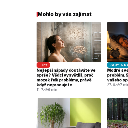
Mohlo by vás zajímat
TIPY
RADY A N
Nejlepší nápady dostáváte ve
Modré svět
sprše? Vědci vysvětlili, proč
problém. 
mozek řeší problémy, právě
vašeho spá
když nepracujete
27. 6.
7 mi
11. 7.
6 min