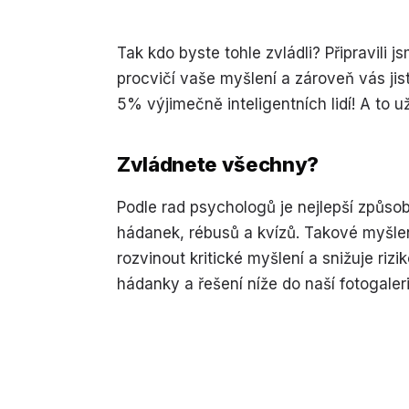
Tak kdo byste tohle zvládli? Připravili j
procvičí vaše myšlení a zároveň vás jis
5% výjimečně inteligentních lidí! A to 
Zvládnete všechny?
Podle rad psychologů je nejlepší způsob,
hádanek, rébusů a kvízů. Takové myšle
rozvinout kritické myšlení a snižuje ri
hádanky a řešení níže do naší fotogaleri