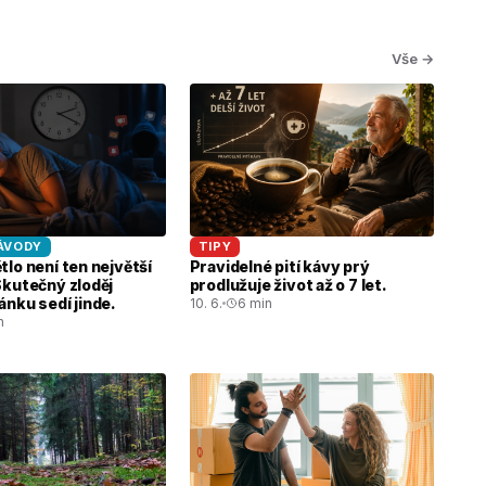
Vše →
ÁVODY
TIPY
lo není ten největší
Pravidelné pití kávy prý
Skutečný zloděj
prodlužuje život až o 7 let.
nku sedí jinde.
10. 6.
6 min
n