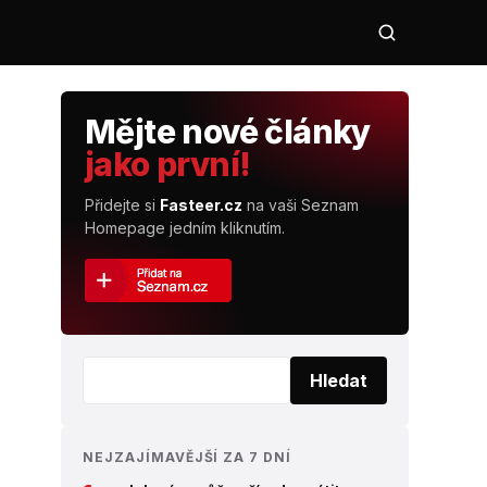
Mějte nové články
jako první!
Přidejte si
Fasteer.cz
na vaši Seznam
Homepage jedním kliknutím.
Vyhledat:
Hledat
NEJZAJÍMAVĚJŠÍ ZA 7 DNÍ