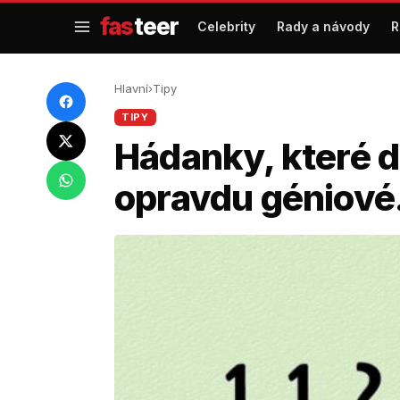
Přejít
fas
teer
Celebrity
Rady a návody
R
na
obsah
Hlavní
›
Tipy
TIPY
Hádanky, které d
opravdu géniové