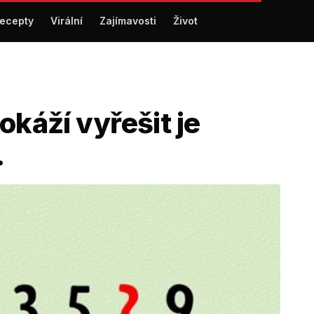
ecepty
Virální
Zajímavosti
Život
okáží vyřešit je
.