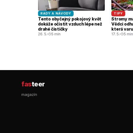
RADY A NÁVODY
TIPY
Tento obyčejný pokojový květ
Stromy maj
dokáže očistit vzduch lépe než
Vědci odha
drahé čističky
která var
26. 5.
5 min
17. 5.
5 mi
fas
teer
magazín