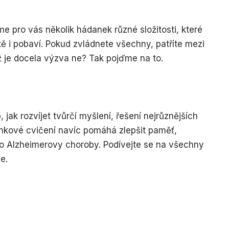
sme pro vás několik hádanek různé složitosti, které
tě i pobaví. Pokud zvládnete všechny, patříte mezi
už je docela výzva ne? Tak pojďme na to.
 jak rozvíjet tvůrčí myšlení, řešení nejrůznějších
nkové cvičení navíc pomáhá zlepšit paměť,
ziko Alzheimerovy choroby. Podívejte se na všechny
e.