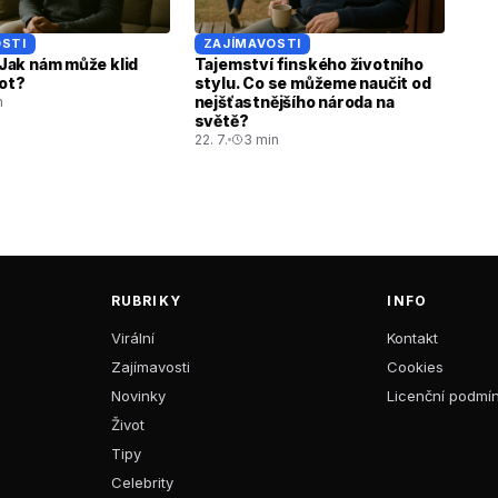
STI
ZAJÍMAVOSTI
. Jak nám může klid
Tajemství finského životního
vot?
stylu. Co se můžeme naučit od
nejšťastnějšího národa na
n
světě?
22. 7.
3 min
RUBRIKY
INFO
Virální
Kontakt
Zajímavosti
Cookies
Novinky
Licenční podmí
Život
Tipy
Celebrity