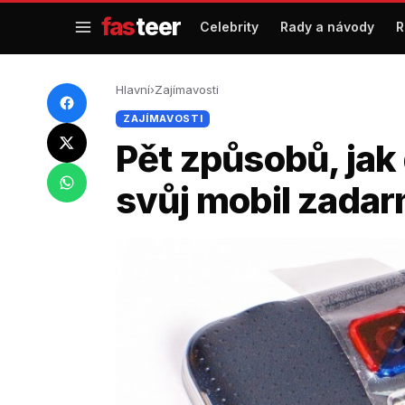
Přejít
fas
teer
Celebrity
Rady a návody
R
na
obsah
Hlavní
›
Zajímavosti
ZAJÍMAVOSTI
Pět způsobů, jak
svůj mobil zadar