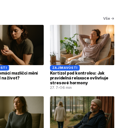
Vše →
STI
ZAJÍMAVOSTI
omácí mazlíčci mění
Kortizol pod kontrolou: Jak
 na život?
pravidelná relaxace ovlivňuje
stresové hormony
27. 7.
6 min