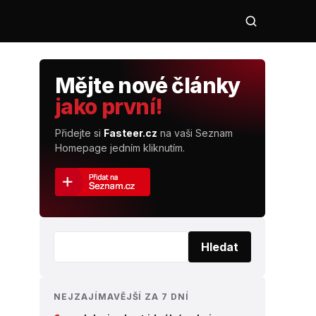
Mějte nové články
jako první!
Přidejte si
Fasteer.cz
na vaši Seznam
Homepage jedním kliknutím.
Vyhledat:
Hledat
NEJZAJÍMAVĚJŠÍ ZA 7 DNÍ