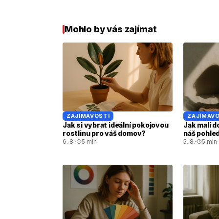
Mohlo by vás zajímat
ZAJÍMAVOSTI
ZAJÍMAVO
Jak si vybrat ideální pokojovou
Jak malí d
rostlinu pro váš domov?
náš pohled
6. 8.
5 min
5. 8.
5 min