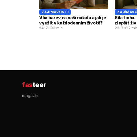
ZAJÍMAVOSTI
ZAJÍMAVO
Vliv barev na naši náladu a jak je
Síla ticha
využít v každodenním životě?
zlepšit ži
24. 7.
3 min
23. 7.
2 mi
fas
teer
magazín