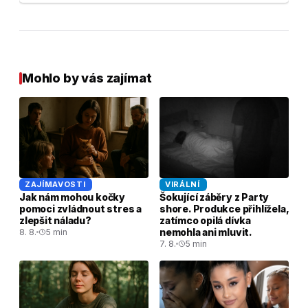
Mohlo by vás zajímat
ZAJÍMAVOSTI
VIRÁLNÍ
Jak nám mohou kočky
Šokující záběry z Party
pomoci zvládnout stres a
shore. Produkce přihlížela,
zlepšit náladu?
zatímco opilá dívka
nemohla ani mluvit.
8. 8.
5 min
7. 8.
5 min