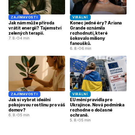
ZAJÍMAVOSTI
VIRÁLNÍ
Jak nám může příroda
Konec jedné éry? Ariana
vrátit energii? Tajemství
Grande oznámila
zelených terapií.
rozhodnutí, které
šokovalo miliony
7. 8.
4 min
fanoušků.
6. 8.
6 min
ZAJÍMAVOSTI
VIRÁLNÍ
Jak si vybrat ideální
EU mění pravidla pro
pokojovou rostlinu pro váš
Ukrajince. Nová podmínka
domov?
rozhodne o dočasné
ochraně.
6. 8.
5 min
5. 8.
5 min