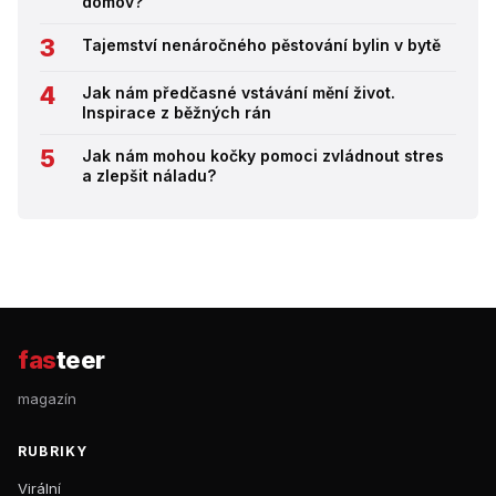
domov?
Tajemství nenáročného pěstování bylin v bytě
Jak nám předčasné vstávání mění život.
Inspirace z běžných rán
Jak nám mohou kočky pomoci zvládnout stres
a zlepšit náladu?
fas
teer
magazín
RUBRIKY
Virální