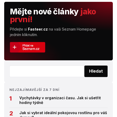
Mějte nové články
jako
první!
Přidejte si
Fasteer.cz
na vaši Seznam Homepage
jedním kliknutím.
Vyhledat:
Hledat
NEJZAJÍMAVĚJŠÍ ZA 7 DNÍ
Vychytávky v organizaci času. Jak si ušetřit
hodiny týdně
Jak si vybrat ideální pokojovou rostlinu pro váš