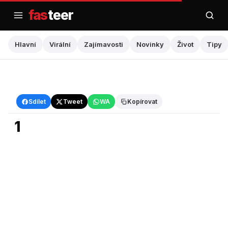
Přejít
fas
teer
na
obsah
Hlavní
Virální
Zajímavosti
Novinky
Život
Tipy
Hlavní
Sdílet
Tweet
WA
Kopírovat
1