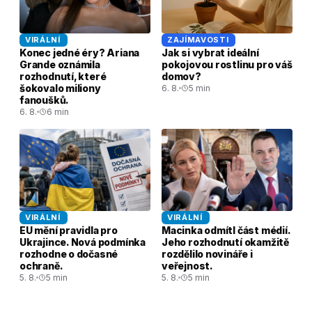
VIRÁLNÍ
ZAJÍMAVOSTI
Konec jedné éry? Ariana
Jak si vybrat ideální
Grande oznámila
pokojovou rostlinu pro váš
rozhodnutí, které
domov?
šokovalo miliony
6. 8.
5 min
fanoušků.
6. 8.
6 min
VIRÁLNÍ
VIRÁLNÍ
EU mění pravidla pro
Macinka odmítl část médií.
Ukrajince. Nová podmínka
Jeho rozhodnutí okamžitě
rozhodne o dočasné
rozdělilo novináře i
ochraně.
veřejnost.
5. 8.
5 min
5. 8.
5 min