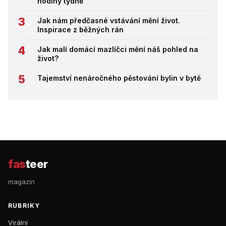
hodiny týdně
Jak nám předčasné vstávání mění život.
Inspirace z běžných rán
Jak malí domácí mazlíčci mění náš pohled na
život?
Tajemství nenáročného pěstování bylin v bytě
fas
teer
magazín
RUBRIKY
Virální