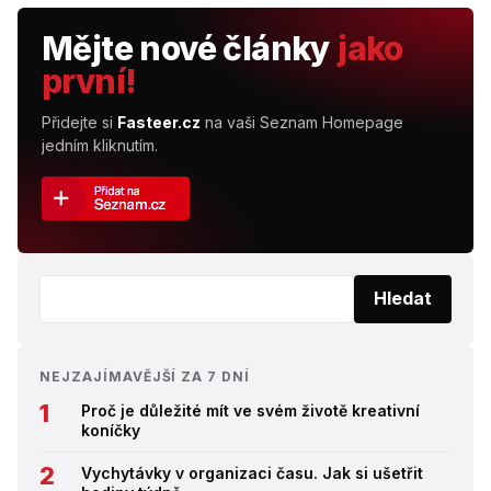
Mějte nové články
jako
první!
Přidejte si
Fasteer.cz
na vaši Seznam Homepage
jedním kliknutím.
Vyhledat:
Hledat
NEJZAJÍMAVĚJŠÍ ZA 7 DNÍ
Proč je důležité mít ve svém životě kreativní
koníčky
Vychytávky v organizaci času. Jak si ušetřit