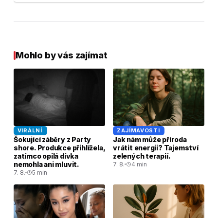
Mohlo by vás zajímat
VIRÁLNÍ
ZAJÍMAVOSTI
Šokující záběry z Party
Jak nám může příroda
shore. Produkce přihlížela,
vrátit energii? Tajemství
zatímco opilá dívka
zelených terapií.
nemohla ani mluvit.
7. 8.
4 min
7. 8.
5 min