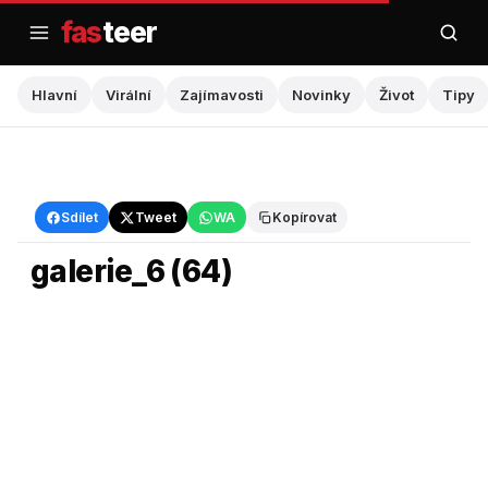
Přejít
fas
teer
na
obsah
Hlavní
Virální
Zajímavosti
Novinky
Život
Tipy
Hlavní
Sdílet
Tweet
WA
Kopírovat
galerie_6 (64)