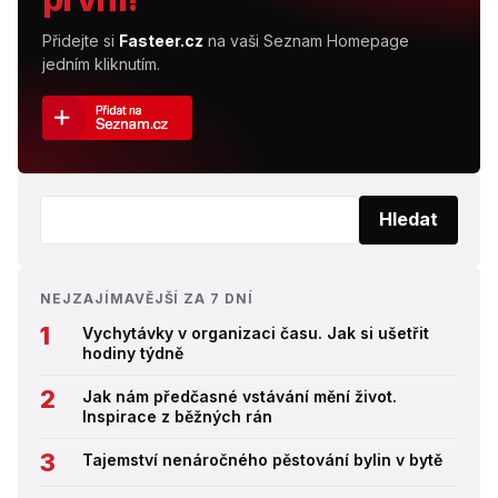
Přidejte si
Fasteer.cz
na vaši Seznam Homepage
jedním kliknutím.
Vyhledat:
Hledat
NEJZAJÍMAVĚJŠÍ ZA 7 DNÍ
Vychytávky v organizaci času. Jak si ušetřit
hodiny týdně
Jak nám předčasné vstávání mění život.
Inspirace z běžných rán
Tajemství nenáročného pěstování bylin v bytě