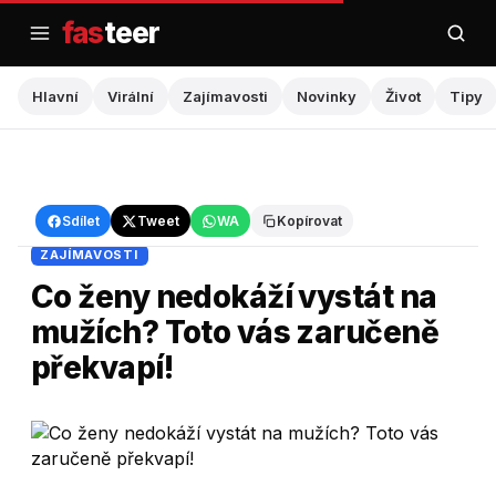
Přejít
fas
teer
na
obsah
Hlavní
Virální
Zajímavosti
Novinky
Život
Tipy
Hlavní
›
Zajímavosti
Sdílet
Tweet
WA
Kopírovat
ZAJÍMAVOSTI
Co ženy nedokáží vystát na
mužích? Toto vás zaručeně
překvapí!