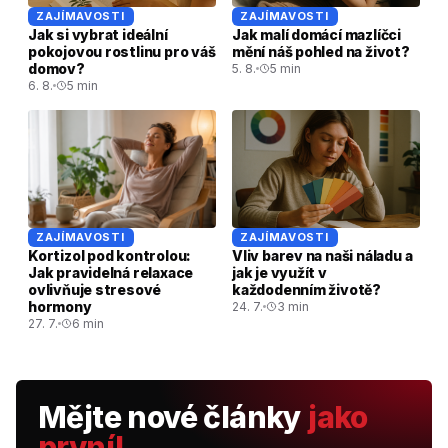
ZAJÍMAVOSTI
ZAJÍMAVOSTI
Jak si vybrat ideální
Jak malí domácí mazlíčci
pokojovou rostlinu pro váš
mění náš pohled na život?
domov?
5. 8.
5 min
6. 8.
5 min
ZAJÍMAVOSTI
ZAJÍMAVOSTI
Kortizol pod kontrolou:
Vliv barev na naši náladu a
Jak pravidelná relaxace
jak je využít v
ovlivňuje stresové
každodenním životě?
hormony
24. 7.
3 min
27. 7.
6 min
Mějte nové články
jako
první!