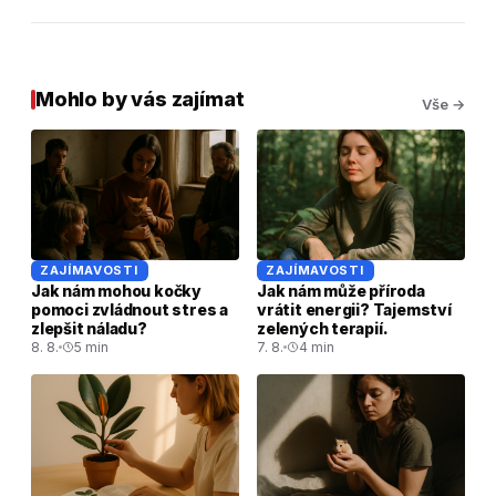
Mohlo by vás zajímat
Vše →
ZAJÍMAVOSTI
ZAJÍMAVOSTI
Jak nám mohou kočky
Jak nám může příroda
pomoci zvládnout stres a
vrátit energii? Tajemství
zlepšit náladu?
zelených terapií.
8. 8.
5 min
7. 8.
4 min