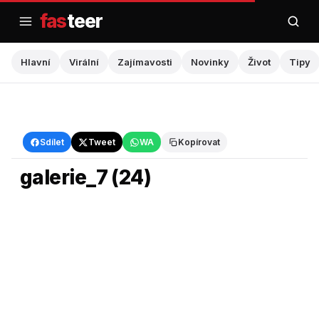
Přejít
fas
teer
na
obsah
Hlavní
Virální
Zajímavosti
Novinky
Život
Tipy
Hlavní
Sdílet
Tweet
WA
Kopírovat
galerie_7 (24)