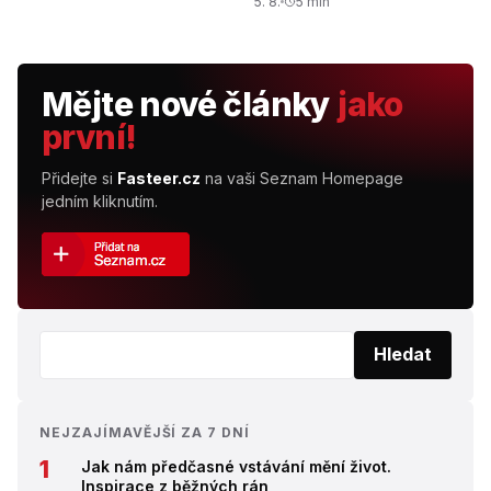
5. 8.
5 min
Mějte nové články
jako
první!
Přidejte si
Fasteer.cz
na vaši Seznam Homepage
jedním kliknutím.
Vyhledat:
Hledat
NEJZAJÍMAVĚJŠÍ ZA 7 DNÍ
Jak nám předčasné vstávání mění život.
Inspirace z běžných rán