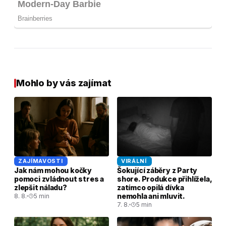
Mohlo by vás zajímat
ZAJÍMAVOSTI
VIRÁLNÍ
Jak nám mohou kočky
Šokující záběry z Party
pomoci zvládnout stres a
shore. Produkce přihlížela,
zlepšit náladu?
zatímco opilá dívka
nemohla ani mluvit.
8. 8.
5 min
7. 8.
5 min