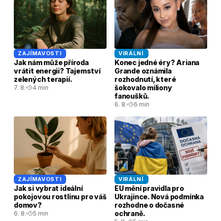
ZAJÍMAVOSTI
VIRÁLNÍ
Jak nám může příroda
Konec jedné éry? Ariana
vrátit energii? Tajemství
Grande oznámila
zelených terapií.
rozhodnutí, které
šokovalo miliony
7. 8.
4 min
fanoušků.
6. 8.
6 min
ZAJÍMAVOSTI
VIRÁLNÍ
Jak si vybrat ideální
EU mění pravidla pro
pokojovou rostlinu pro váš
Ukrajince. Nová podmínka
domov?
rozhodne o dočasné
ochraně.
6. 8.
5 min