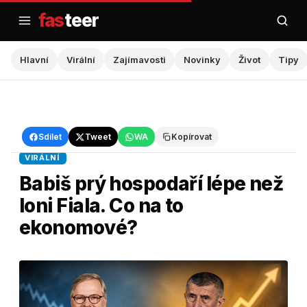
Přejít
fas
teer
na
obsah
Hlavní
Virální
Zajímavosti
Novinky
Život
Tipy
Hlavní
›
Virální
Sdílet
Tweet
WA
Kopírovat
VIRÁLNÍ
Babiš prý hospodaří lépe než
loni Fiala. Co na to
ekonomové?