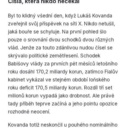
Čísla, která nikdo nečekal
Byl to klidný všední den, když Lukáš Kovanda
zveřejnil svůj příspěvek na síti X. Nikdo netušil,
jaká bouře se schyluje. Na první pohled šlo
pouze o srovnání dvou schodků dvou různých
vlád. Jenže za touto zdánlivou nudou čísel se
skrývalo politické zemětřesení. Schodek
Babišovy vlády za prvních pět měsíců letošního
roku dosáhl 170,2 miliardy korun, zatímco Fialův
kabinet vykázal ve stejném období loňského
roku deficit 170,5 miliardy korun. Rozdíl tří set
milionů korun vypadá jako drobnost. Ale právě
tady příběh teprve začíná a jeho pointu opozice
rozhodně neocení.
Kovanda totiž neskončil u pouhého nominálního