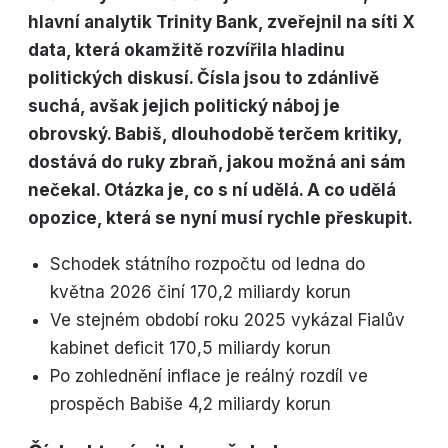
hlavní analytik Trinity Bank, zveřejnil na síti X
data, která okamžitě rozvířila hladinu
politických diskusí. Čísla jsou to zdánlivě
suchá, avšak jejich politický náboj je
obrovský. Babiš, dlouhodobě terčem kritiky,
dostává do ruky zbraň, jakou možná ani sám
nečekal. Otázka je, co s ní udělá. A co udělá
opozice, která se nyní musí rychle přeskupit.
Schodek státního rozpočtu od ledna do
května 2026 činí 170,2 miliardy korun
Ve stejném období roku 2025 vykázal Fialův
kabinet deficit 170,5 miliardy korun
Po zohlednění inflace je reálný rozdíl ve
prospěch Babiše 4,2 miliardy korun