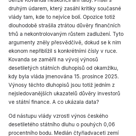
Jenže Kovanda neskončil ani tady. Přišel s
druhým údarem, který zasáhl kritiky současné
vlády tam, kde to nejvíce bolí. Opozice totiž
dlouhodobě strašila ztrátou důvěry finančních
trhů a nekontrolovaným růstem zadlužení. Tyto
argumenty zněly přesvědčivě, dokud se k nim
ekonom nepřiblížil s konkrétními čísly v ruce.
Kovanda se zaměřil na vývoj výnosů
desetiletých státních dluhopisů od okamžiku,
kdy byla vláda jmenována 15. prosince 2025.
Výnosy těchto dluhopisů jsou totiž jedním z
nejsledovanějších ukazatelů důvěry investorů
ve státní finance. A co ukázala data?
Od nástupu vlády vzrostl výnos českého
desetiletého státního dluhu o pouhých 0,06
procentního bodu. Medián čtyřiadvaceti zemí