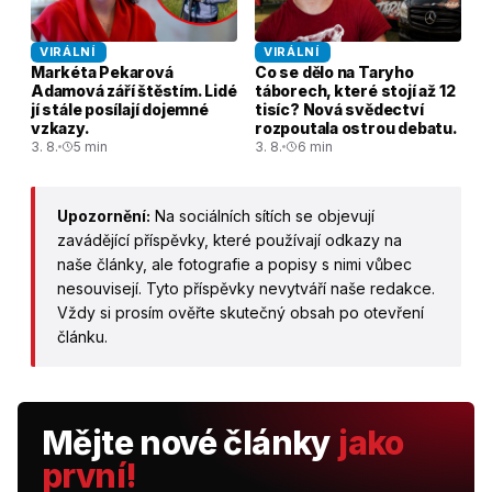
VIRÁLNÍ
VIRÁLNÍ
Markéta Pekarová
Co se dělo na Taryho
Adamová září štěstím. Lidé
táborech, které stojí až 12
jí stále posílají dojemné
tisíc? Nová svědectví
vzkazy.
rozpoutala ostrou debatu.
3. 8.
5 min
3. 8.
6 min
Upozornění:
Na sociálních sítích se objevují
zavádějící příspěvky, které používají odkazy na
naše články, ale fotografie a popisy s nimi vůbec
nesouvisejí. Tyto příspěvky nevytváří naše redakce.
Vždy si prosím ověřte skutečný obsah po otevření
článku.
Mějte nové články
jako
první!