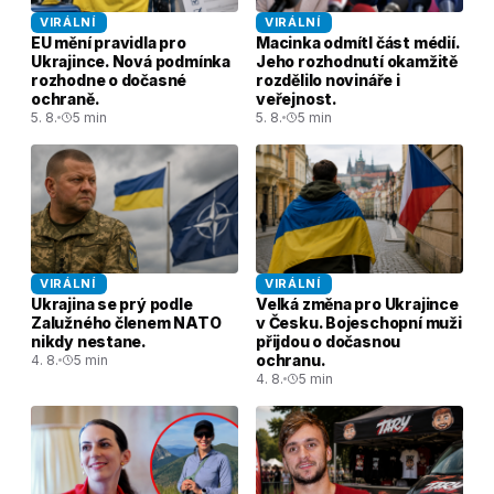
VIRÁLNÍ
VIRÁLNÍ
EU mění pravidla pro
Macinka odmítl část médií.
Ukrajince. Nová podmínka
Jeho rozhodnutí okamžitě
rozhodne o dočasné
rozdělilo novináře i
ochraně.
veřejnost.
5. 8.
5 min
5. 8.
5 min
VIRÁLNÍ
VIRÁLNÍ
Ukrajina se prý podle
Velká změna pro Ukrajince
Zalužného členem NATO
v Česku. Bojeschopní muži
nikdy nestane.
přijdou o dočasnou
ochranu.
4. 8.
5 min
4. 8.
5 min