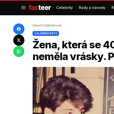
Přejít
fas
teer
Celebrity
Rady a návody
R
na
obsah
Hlavní
›
Zajímavosti
ZAJÍMAVOSTI
Žena, která se 4
neměla vrásky. P