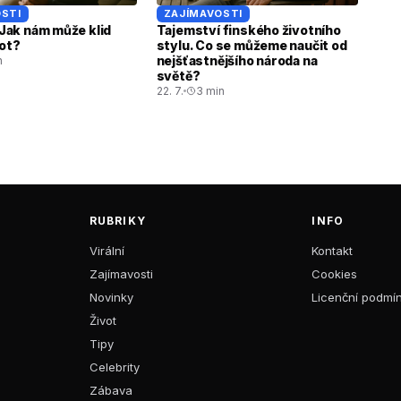
STI
ZAJÍMAVOSTI
. Jak nám může klid
Tajemství finského životního
vot?
stylu. Co se můžeme naučit od
nejšťastnějšího národa na
n
světě?
22. 7.
3 min
RUBRIKY
INFO
Virální
Kontakt
Zajímavosti
Cookies
Novinky
Licenční podmí
Život
Tipy
Celebrity
Zábava