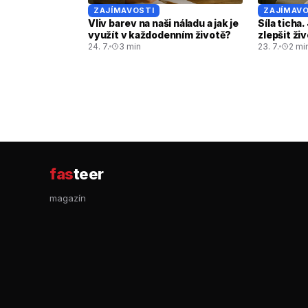
ZAJÍMAVOSTI
ZAJÍMAVO
Vliv barev na naši náladu a jak je
Síla ticha
využít v každodenním životě?
zlepšit ži
24. 7.
3 min
23. 7.
2 mi
fas
teer
magazín