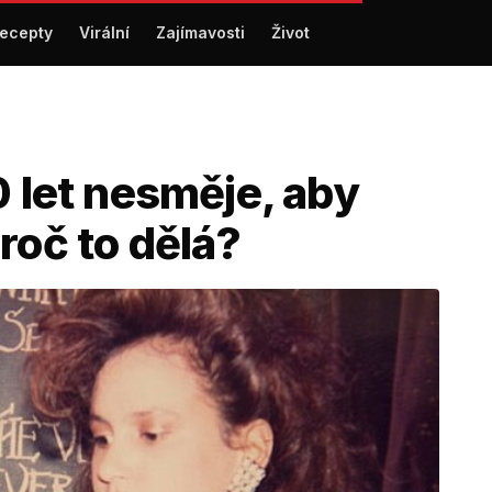
ecepty
Virální
Zajímavosti
Život
0 let nesměje, aby
roč to dělá?