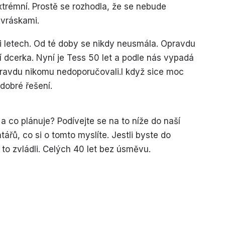
extrémní. Prostě se rozhodla, že se nebude
 vráskami.
ti letech. Od té doby se nikdy neusmála. Opravdu
ejí dcerka. Nyní je Tess 50 let a podle nás vypadá
pravdu nikomu nedoporučovali.I když sice moc
dobré řešení.
 a co plánuje? Podívejte se na to níže do naší
ářů, co si o tomto myslíte. Jestli byste do
 to zvládli. Celých 40 let bez úsměvu.