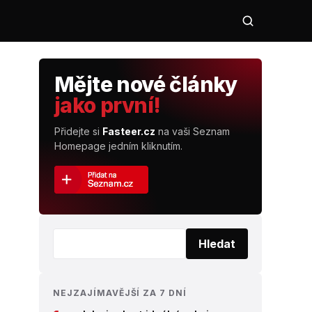
Mějte nové články
jako první!
Přidejte si
Fasteer.cz
na vaši Seznam
Homepage jedním kliknutím.
Vyhledat:
Hledat
NEJZAJÍMAVĚJŠÍ ZA 7 DNÍ