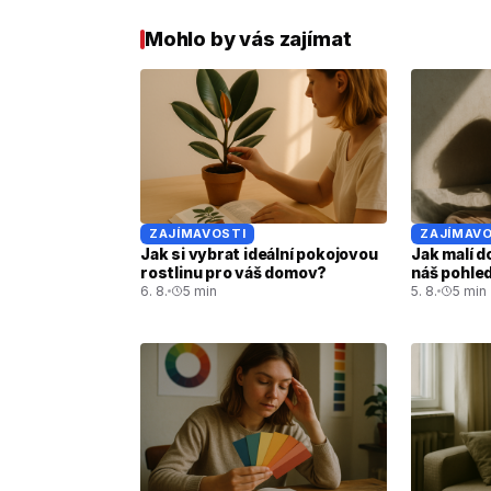
Mohlo by vás zajímat
ZAJÍMAVOSTI
ZAJÍMAVO
Jak si vybrat ideální pokojovou
Jak malí d
rostlinu pro váš domov?
náš pohled
6. 8.
5 min
5. 8.
5 min