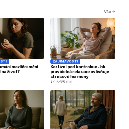
Vše →
STI
ZAJÍMAVOSTI
omácí mazlíčci mění
Kortizol pod kontrolou: Jak
 na život?
pravidelná relaxace ovlivňuje
stresové hormony
27. 7.
6 min