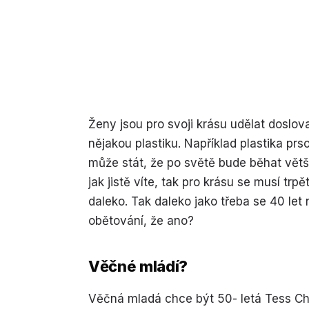
Ženy jsou pro svoji krásu udělat doslov
nějakou plastiku. Například plastika prs
může stát, že po světě bude běhat větši
jak jistě víte, tak pro krásu se musí tr
daleko. Tak daleko jako třeba se 40 let
obětování, že ano?
Věčné mládí?
Věčná mladá chce být 50- letá Tess Chr