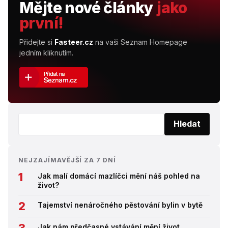
Mějte nové články
jako
první!
Přidejte si
Fasteer.cz
na vaši Seznam Homepage
jedním kliknutím.
Vyhledat:
Hledat
NEJZAJÍMAVĚJŠÍ ZA 7 DNÍ
Jak malí domácí mazlíčci mění náš pohled na
život?
Tajemství nenáročného pěstování bylin v bytě
Jak nám předčasné vstávání mění život.