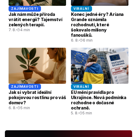
ZAJÍMAVOSTI
VIRÁLNÍ
Jak nám může příroda
Konec jedné éry? Ariana
vrátit energii? Tajemství
Grande oznámila
zelených terapií.
rozhodnutí, které
šokovalo miliony
7. 8.
4 min
fanoušků.
6. 8.
6 min
ZAJÍMAVOSTI
VIRÁLNÍ
Jak si vybrat ideální
EU mění pravidla pro
pokojovou rostlinu pro váš
Ukrajince. Nová podmínka
domov?
rozhodne o dočasné
ochraně.
6. 8.
5 min
5. 8.
5 min