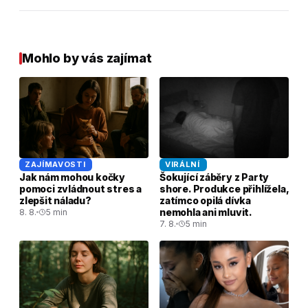
Mohlo by vás zajímat
ZAJÍMAVOSTI
VIRÁLNÍ
Jak nám mohou kočky
Šokující záběry z Party
pomoci zvládnout stres a
shore. Produkce přihlížela,
zlepšit náladu?
zatímco opilá dívka
nemohla ani mluvit.
8. 8.
5 min
7. 8.
5 min