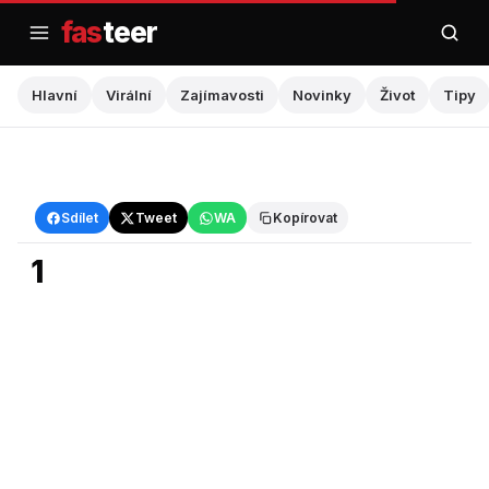
Přejít
fas
teer
na
obsah
Hlavní
Virální
Zajímavosti
Novinky
Život
Tipy
Hlavní
Sdílet
Tweet
WA
Kopírovat
1