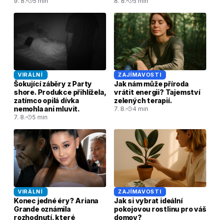
9. 8.
5 min
8. 8.
5 min
VIRÁLNÍ
ZAJÍMAVOSTI
Šokující záběry z Party
Jak nám může příroda
shore. Produkce přihlížela,
vrátit energii? Tajemství
zatímco opilá dívka
zelených terapií.
nemohla ani mluvit.
7. 8.
4 min
7. 8.
5 min
VIRÁLNÍ
ZAJÍMAVOSTI
Konec jedné éry? Ariana
Jak si vybrat ideální
Grande oznámila
pokojovou rostlinu pro váš
rozhodnutí, které
domov?