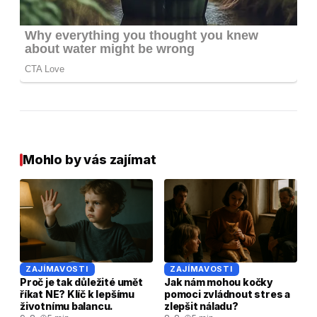
Mohlo by vás zajímat
ZAJÍMAVOSTI
ZAJÍMAVOSTI
Proč je tak důležité umět
Jak nám mohou kočky
říkat NE? Klíč k lepšímu
pomoci zvládnout stres a
životnímu balancu.
zlepšit náladu?