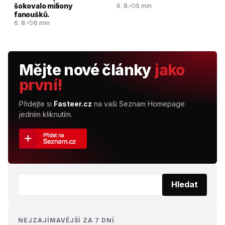
šokovalo miliony
6. 8.
5 min
fanoušků.
6. 8.
6 min
Mějte nové články
jako
první!
Přidejte si
Fasteer.cz
na vaši Seznam Homepage
jedním kliknutím.
Vyhledat:
Hledat
NEJZAJÍMAVĚJŠÍ ZA 7 DNÍ