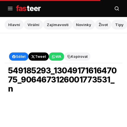
Přejít
fas
teer
na
obsah
Hlavní
Virální
Zajímavosti
Novinky
Život
Tipy
Hlavní
Sdílet
Tweet
WA
Kopírovat
549185293_13049171616470
75_9064673126001773531_
n