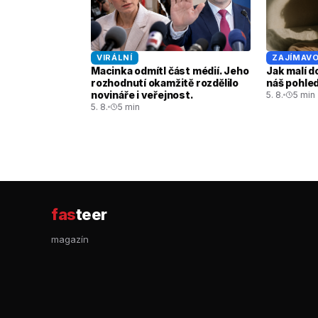
VIRÁLNÍ
ZAJÍMAVO
Macinka odmítl část médií. Jeho
Jak malí d
rozhodnutí okamžitě rozdělilo
náš pohled
novináře i veřejnost.
5. 8.
5 min
5. 8.
5 min
fas
teer
magazín