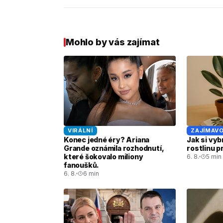
Mohlo by vás zajímat
VIRÁLNÍ
ZAJÍMAVO
Konec jedné éry? Ariana
Jak si vyb
Grande oznámila rozhodnutí,
rostlinu 
které šokovalo miliony
6. 8.
5 min
fanoušků.
6. 8.
6 min