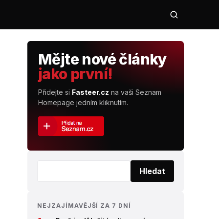
Mějte nové články
jako první!
Přidejte si
Fasteer.cz
na vaši Seznam
Homepage jedním kliknutím.
Vyhledat:
Hledat
NEJZAJÍMAVĚJŠÍ ZA 7 DNÍ