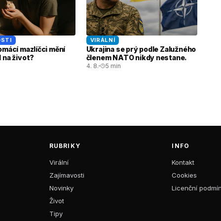
STI
VIRÁLNÍ
omácí mazlíčci mění
Ukrajina se prý podle Zalužného
 na život?
členem NATO nikdy nestane.
4. 8.
5 min
RUBRIKY
INFO
Virální
Kontakt
Zajímavosti
Cookies
Novinky
Licenční podmí
Život
Tipy