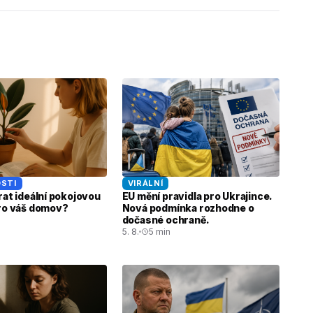
STI
VIRÁLNÍ
rat ideální pokojovou
EU mění pravidla pro Ukrajince.
pro váš domov?
Nová podmínka rozhodne o
dočasné ochraně.
5. 8.
5 min