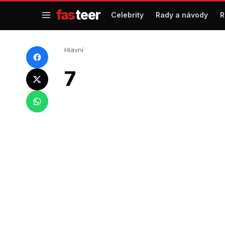
Přejít
fas
teer
Celebrity
Rady a návody
R
na
obsah
Hlavní
7