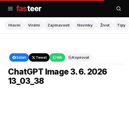
Přejít
fas
teer
na
obsah
Hlavní
Virální
Zajímavosti
Novinky
Život
Tipy
Hlavní
Sdílet
Tweet
WA
Kopírovat
ChatGPT Image 3. 6. 2026
13_03_38