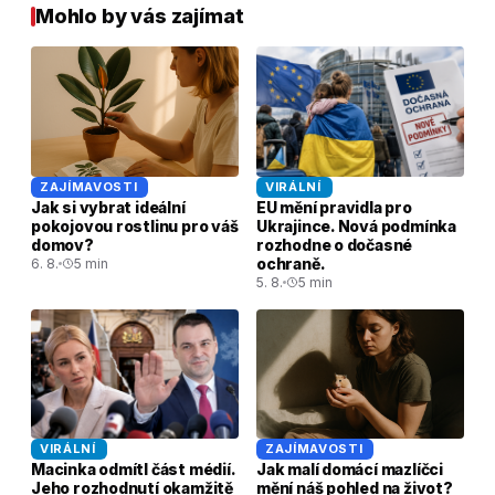
Mohlo by vás zajímat
ZAJÍMAVOSTI
VIRÁLNÍ
Jak si vybrat ideální
EU mění pravidla pro
pokojovou rostlinu pro váš
Ukrajince. Nová podmínka
domov?
rozhodne o dočasné
ochraně.
6. 8.
5 min
5. 8.
5 min
VIRÁLNÍ
ZAJÍMAVOSTI
Macinka odmítl část médií.
Jak malí domácí mazlíčci
Jeho rozhodnutí okamžitě
mění náš pohled na život?