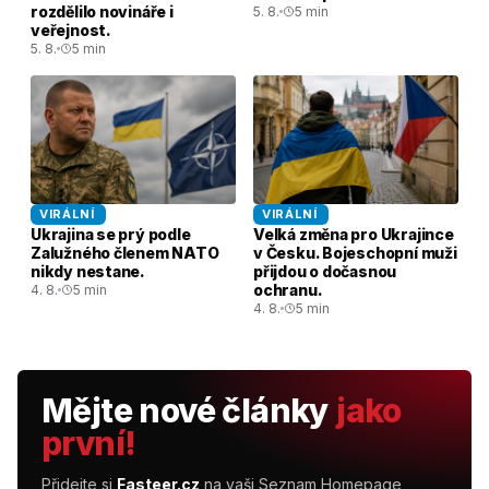
rozdělilo novináře i
5. 8.
5 min
veřejnost.
5. 8.
5 min
VIRÁLNÍ
VIRÁLNÍ
Ukrajina se prý podle
Velká změna pro Ukrajince
Zalužného členem NATO
v Česku. Bojeschopní muži
nikdy nestane.
přijdou o dočasnou
ochranu.
4. 8.
5 min
4. 8.
5 min
Mějte nové články
jako
první!
Přidejte si
Fasteer.cz
na vaši Seznam Homepage