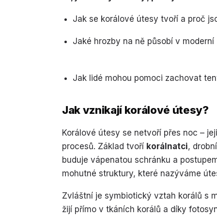
Jak se korálové útesy tvoří a proč js
Jaké hrozby na ně působí v moderní
Jak lidé mohou pomoci zachovat te
Jak vznikají korálové útesy?
Korálové útesy se netvoří přes noc – jej
procesů. Základ tvoří
korálnatci
, drobn
buduje vápenatou schránku a postupem č
mohutné struktury, které nazýváme úte
Zvláštní je symbiotický vztah korálů s
žijí přímo v tkáních korálů a díky fotos