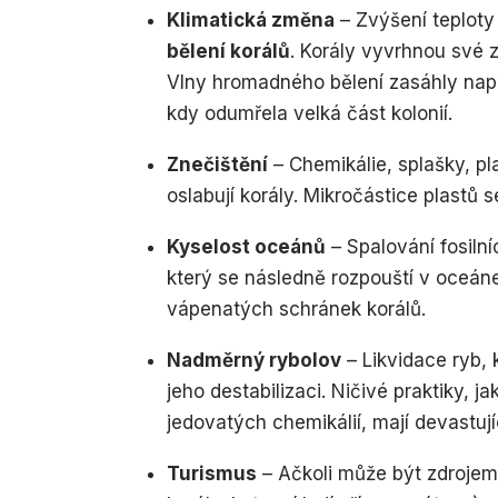
Klimatická změna
– Zvýšení teploty
bělení korálů
. Korály vyvrhnou své z
Vlny hromadného bělení zasáhly např
kdy odumřela velká část kolonií.
Znečištění
– Chemikálie, splašky, pl
oslabují korály. Mikročástice plastů s
Kyselost oceánů
– Spalování fosiln
který se následně rozpouští v oceáne
vápenatých schránek korálů.
Nadměrný rybolov
– Likvidace ryb, 
jeho destabilizaci. Ničivé praktiky, 
jedovatých chemikálií, mají devastují
Turismus
– Ačkoli může být zdrojem 