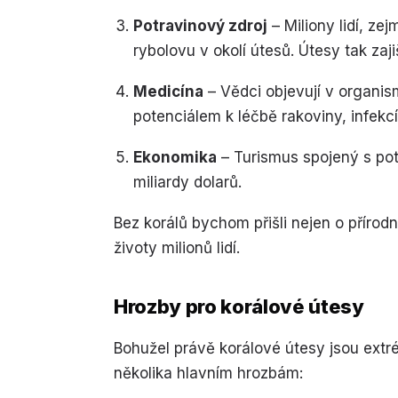
Potravinový zdroj
– Miliony lidí, ze
rybolovu v okolí útesů. Útesy tak zaji
Medicína
– Vědci objevují v organis
potenciálem k léčbě rakoviny, infek
Ekonomika
– Turismus spojený s po
miliardy dolarů.
Bez korálů bychom přišli nejen o přírod
životy milionů lidí.
Hrozby pro korálové útesy
Bohužel právě korálové útesy jsou extré
několika hlavním hrozbám: