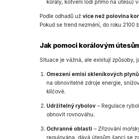
korály, kotvení lodí přímo na útesu) 
Podle odhadů už
více než polovina ko
Pokud se trend nezmění, do roku 2100 by
Jak pomoci korálovým útesů
Situace je vážná, ale existují způsoby, ja
Omezení emisí skleníkových plynů
na obnovitelné zdroje energie, snižo
klíčové.
Udržitelný rybolov
– Regulace rybol
obnovit rovnováhu.
Ochranné oblasti
– Zřizování mořský
regulována, dává útesům šanci se zo