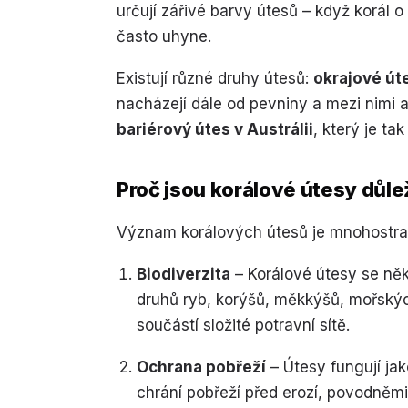
určují zářivé barvy útesů – když korál o 
často uhyne.
Existují různé druhy útesů:
okrajové út
nacházejí dále od pevniny a mezi nimi a
bariérový útes v Austrálii
, který je tak
Proč jsou korálové útesy důle
Význam korálových útesů je mnohostra
Biodiverzita
– Korálové útesy se něk
druhů ryb, korýšů, měkkýšů, mořských
součástí složité potravní sítě.
Ochrana pobřeží
– Útesy fungují jak
chrání pobřeží před erozí, povodněmi 