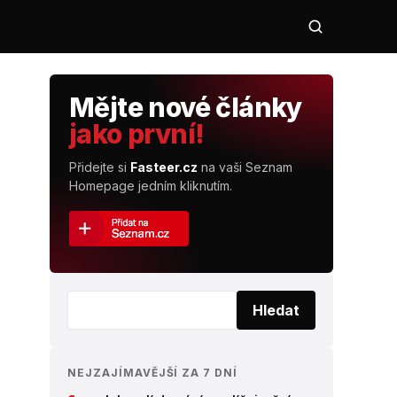
Mějte nové články
jako první!
Přidejte si
Fasteer.cz
na vaši Seznam
Homepage jedním kliknutím.
Vyhledat:
Hledat
NEJZAJÍMAVĚJŠÍ ZA 7 DNÍ