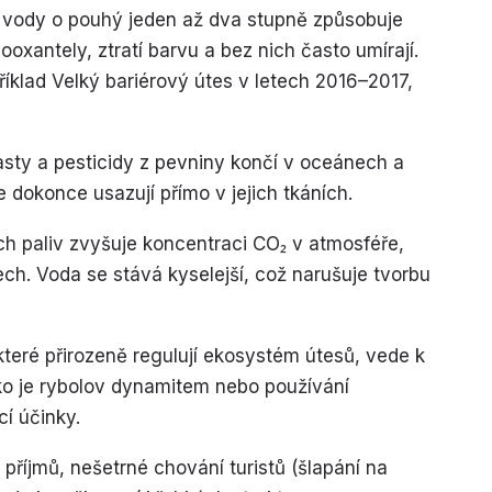
 vody o pouhý jeden až dva stupně způsobuje
ooxantely, ztratí barvu a bez nich často umírají.
íklad Velký bariérový útes v letech 2016–2017,
asty a pesticidy z pevniny končí v oceánech a
e dokonce usazují přímo v jejich tkáních.
ích paliv zvyšuje koncentraci CO₂ v atmosféře,
ch. Voda se stává kyselejší, což narušuje tvorbu
které přirozeně regulují ekosystém útesů, vede k
jako je rybolov dynamitem nebo používání
cí účinky.
příjmů, nešetrné chování turistů (šlapání na