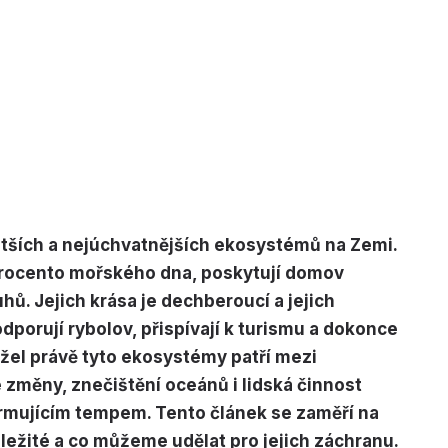
atších a nejúchvatnějších ekosystémů na Zemi.
procento mořského dna, poskytují domov
hů. Jejich krása je dechberoucí a jejich
dporují rybolov, přispívají k turismu a dokonce
užel právě tyto ekosystémy patří mezi
 změny, znečištění oceánů i lidská činnost
armujícím tempem. Tento článek se zaměří na
důležité a co můžeme udělat pro jejich záchranu.