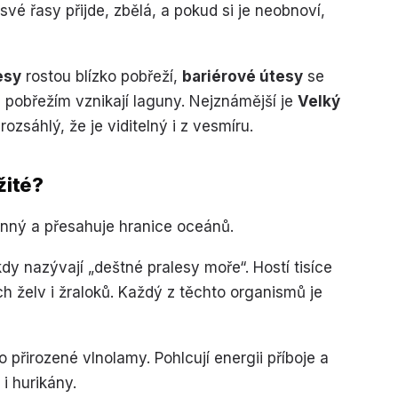
své řasy přijde, zbělá, a pokud si je neobnoví,
esy
rostou blízko pobřeží,
bariérové útesy
se
 pobřežím vznikají laguny. Nejznámější je
Velký
 rozsáhlý, že je viditelný i z vesmíru.
žité?
nný a přesahuje hranice oceánů.
dy nazývají „deštné pralesy moře“. Hostí tisíce
 želv i žraloků. Každý z těchto organismů je
o přirozené vlnolamy. Pohlcují energii příboje a
i hurikány.