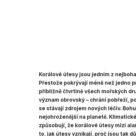
Korálové útesy jsou jedním z nejboh
Přestože pokrývají méně než jedno 
přibližně čtvrtině všech mořských dru
význam obrovský – chrání pobřeží, po
se stávají zdrojem nových léčiv. Boh
nejohroženější na planetě. Klimatické
způsobují, že korálové útesy mizí al
to, jak útesy vznikají, proč jsou tak 