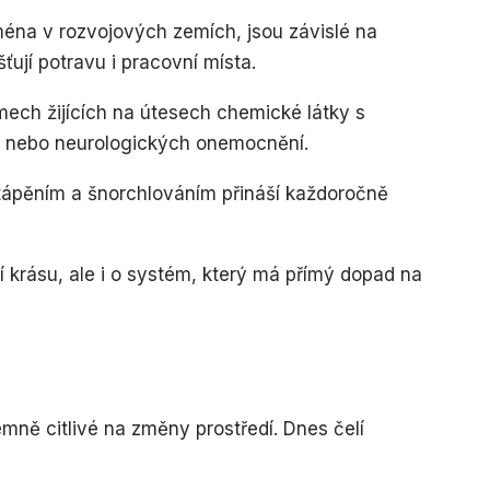
jména v rozvojových zemích, jsou závislé na
šťují potravu i pracovní místa.
mech žijících na útesech chemické látky s
cí nebo neurologických onemocnění.
tápěním a šnorchlováním přináší každoročně
ní krásu, ale i o systém, který má přímý dopad na
mně citlivé na změny prostředí. Dnes čelí