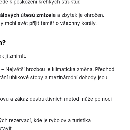
vede k poškození křehkých struktur.
rálových útesů zmizela
a zbytek je ohrožen.
 mohl svět přijít téměř o všechny korály.
m?
k ji zmírnit.
– Největší hrozbou je klimatická změna. Přechod
vání uhlíkové stopy a mezinárodní dohody jsou
ovu a zákaz destruktivních metod může pomoci
ch rezervací, kde je rybolov a turistika
tavit.