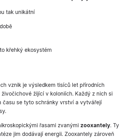
ou tak unikátní
 době
nto křehký ekosystém
ich vznik je výsledkem tisíců let přírodních
í živočichové žijící v koloniích. Každý z nich si
asu se tyto schránky vrství a vytvářejí
sy.
 mikroskopickými řasami zvanými
zooxantely
. Ty
yntéze jim dodávají energii. Zooxantely zároveň