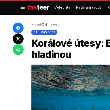
Přejít
fas
teer
Celebrity
Rady a návody
R
na
obsah
Hlavní
›
Zajímavosti
ZAJÍMAVOSTI
Korálové útesy:
hladinou