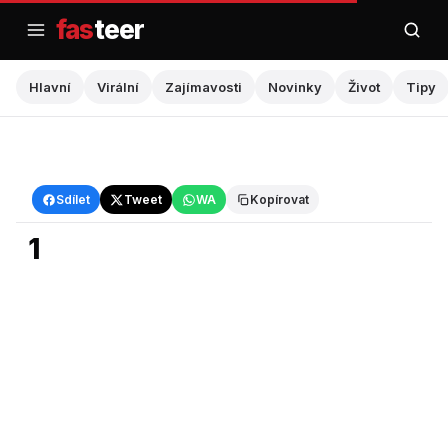
Přejít
fas
teer
na
obsah
Hlavní
Virální
Zajímavosti
Novinky
Život
Tipy
Hlavní
Sdílet
Tweet
WA
Kopírovat
1