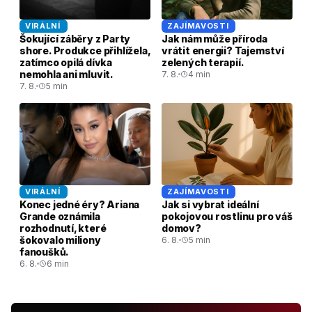
VIRÁLNÍ
ZAJÍMAVOSTI
Šokující záběry z Party
Jak nám může příroda
shore. Produkce přihlížela,
vrátit energii? Tajemství
zatímco opilá dívka
zelených terapií.
nemohla ani mluvit.
7. 8.
4 min
7. 8.
5 min
VIRÁLNÍ
ZAJÍMAVOSTI
Konec jedné éry? Ariana
Jak si vybrat ideální
Grande oznámila
pokojovou rostlinu pro váš
rozhodnutí, které
domov?
šokovalo miliony
6. 8.
5 min
fanoušků.
6. 8.
6 min