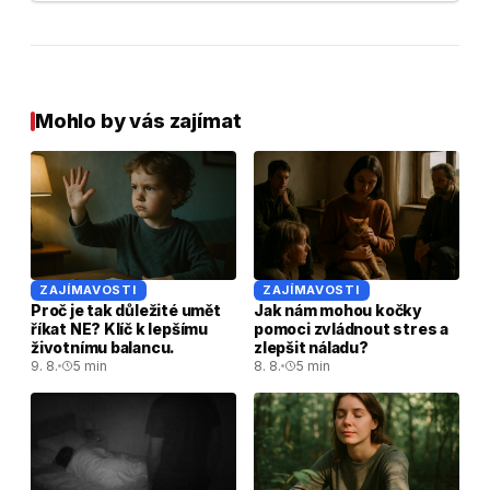
Mohlo by vás zajímat
ZAJÍMAVOSTI
ZAJÍMAVOSTI
Proč je tak důležité umět
Jak nám mohou kočky
říkat NE? Klíč k lepšímu
pomoci zvládnout stres a
životnímu balancu.
zlepšit náladu?
9. 8.
5 min
8. 8.
5 min