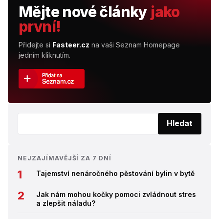
Mějte nové články
jako
první!
Přidejte si
Fasteer.cz
na vaši Seznam Homepage
jedním kliknutím.
Vyhledat:
Hledat
NEJZAJÍMAVĚJŠÍ ZA 7 DNÍ
Tajemství nenáročného pěstování bylin v bytě
Jak nám mohou kočky pomoci zvládnout stres
a zlepšit náladu?